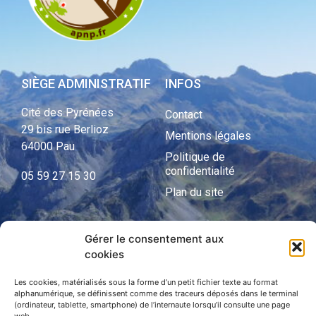
SIÈGE ADMINISTRATIF
INFOS
Cité des Pyrénées
Contact
29 bis rue Berlioz
Mentions légales
64000 Pau
Politique de
confidentialité
05 59 27 15 30
Plan du site
Gérer le consentement aux
APNP
cookies
APNP
Les cookies, matérialisés sous la forme d’un petit fichier texte au format
alphanumérique, se définissent comme des traceurs déposés dans le terminal
Parc national des Pyrénées
(ordinateur, tablette, smartphone) de l’internaute lorsqu’il consulte une page