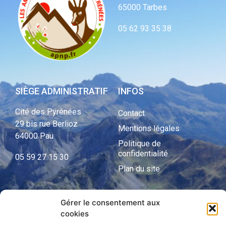
65000 Tarbes
05 62 93 35 38
SIÈGE ADMINISTRATIF
INFOS
Cité des Pyrénées
Contact
29 bis rue Berlioz
Mentions légales
64000 Pau
Politique de
confidentialité
05 59 27 15 30
Plan du site
Gérer le consentement aux
APNP
cookies