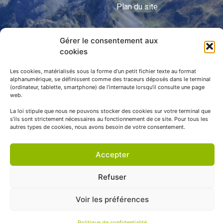
Plan du site
Gérer le consentement aux
APNP
cookies
APNP
Les cookies, matérialisés sous la forme d’un petit fichier texte au format
alphanumérique, se définissent comme des traceurs déposés dans le terminal
Parc national des Pyrénées
(ordinateur, tablette, smartphone) de l’internaute lorsqu’il consulte une page
web.
La loi stipule que nous ne pouvons stocker des cookies sur votre terminal que
s’ils sont strictement nécessaires au fonctionnement de ce site. Pour tous les
autres types de cookies, nous avons besoin de votre consentement.
Accepter
Refuser
© APNP Copyright Tous droits réservés © 1970 - 2023 | Une
Voir les préférences
réalisation Happiness -
Agence de communication
Politique de confidentialité