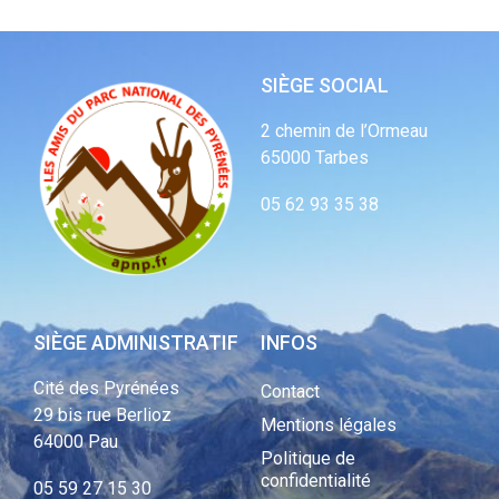
SIÈGE SOCIAL
2 chemin de l’Ormeau
65000 Tarbes
05 62 93 35 38
SIÈGE ADMINISTRATIF
INFOS
Cité des Pyrénées
Contact
29 bis rue Berlioz
Mentions légales
64000 Pau
Politique de
confidentialité
05 59 27 15 30