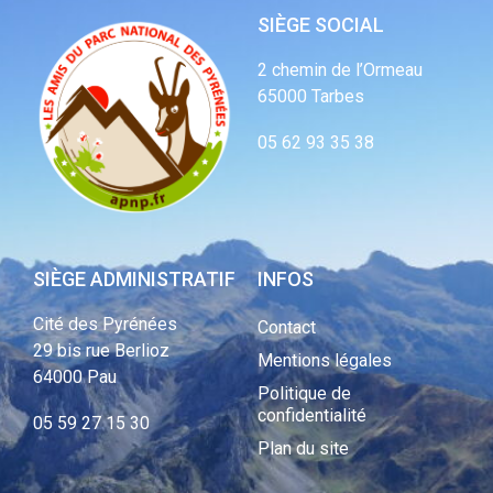
SIÈGE SOCIAL
2 chemin de l’Ormeau
65000 Tarbes
05 62 93 35 38
SIÈGE ADMINISTRATIF
INFOS
Cité des Pyrénées
Contact
29 bis rue Berlioz
Mentions légales
64000 Pau
Politique de
confidentialité
05 59 27 15 30
Plan du site