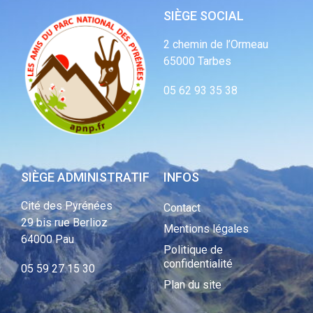
SIÈGE SOCIAL
2 chemin de l’Ormeau
65000 Tarbes
05 62 93 35 38
SIÈGE ADMINISTRATIF
INFOS
Cité des Pyrénées
Contact
29 bis rue Berlioz
Mentions légales
64000 Pau
Politique de
confidentialité
05 59 27 15 30
Plan du site