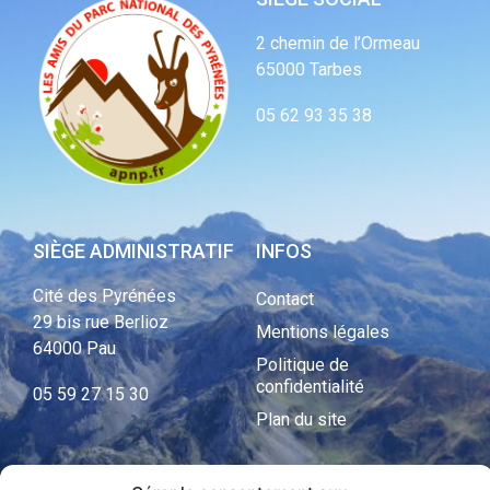
2 chemin de l’Ormeau
65000 Tarbes
05 62 93 35 38
SIÈGE ADMINISTRATIF
INFOS
Cité des Pyrénées
Contact
29 bis rue Berlioz
Mentions légales
64000 Pau
Politique de
confidentialité
05 59 27 15 30
Plan du site