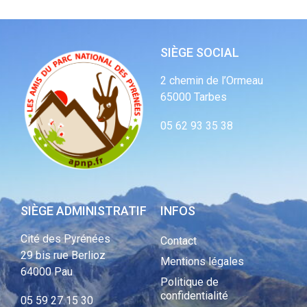
SIÈGE SOCIAL
2 chemin de l’Ormeau
65000 Tarbes
05 62 93 35 38
SIÈGE ADMINISTRATIF
INFOS
Cité des Pyrénées
Contact
29 bis rue Berlioz
Mentions légales
64000 Pau
Politique de
confidentialité
05 59 27 15 30