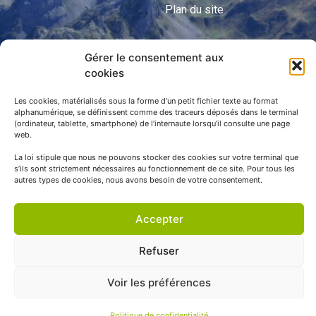
Plan du site
Gérer le consentement aux
APNP
cookies
APNP
Les cookies, matérialisés sous la forme d’un petit fichier texte au format
alphanumérique, se définissent comme des traceurs déposés dans le terminal
Parc national des Pyrénées
(ordinateur, tablette, smartphone) de l’internaute lorsqu’il consulte une page
web.
La loi stipule que nous ne pouvons stocker des cookies sur votre terminal que
s’ils sont strictement nécessaires au fonctionnement de ce site. Pour tous les
autres types de cookies, nous avons besoin de votre consentement.
Accepter
Refuser
© APNP Copyright Tous droits réservés © 1970 - 2023 | Une
Voir les préférences
réalisation Happiness -
Agence de communication
Politique de confidentialité