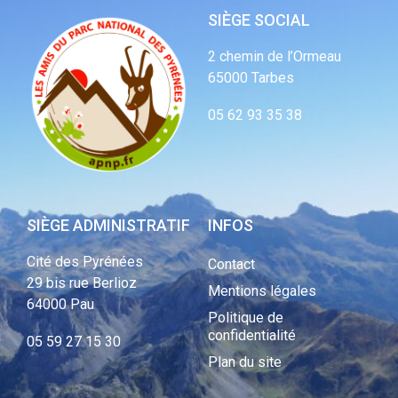
SIÈGE SOCIAL
2 chemin de l’Ormeau
65000 Tarbes
05 62 93 35 38
SIÈGE ADMINISTRATIF
INFOS
Cité des Pyrénées
Contact
29 bis rue Berlioz
Mentions légales
64000 Pau
Politique de
confidentialité
05 59 27 15 30
Plan du site