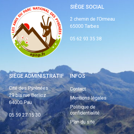
SIÈGE SOCIAL
2 chemin de l’Ormeau
65000 Tarbes
05 62 93 35 38
SIÈGE ADMINISTRATIF
INFOS
Cité des Pyrénées
Contact
29 bis rue Berlioz
Mentions légales
64000 Pau
Politique de
confidentialité
05 59 27 15 30
Plan du site