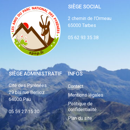
SIÈGE SOCIAL
2 chemin de l’Ormeau
65000 Tarbes
05 62 93 35 38
SIÈGE ADMINISTRATIF
INFOS
Cité des Pyrénées
Contact
29 bis rue Berlioz
Mentions légales
64000 Pau
Politique de
confidentialité
05 59 27 15 30
Plan du site