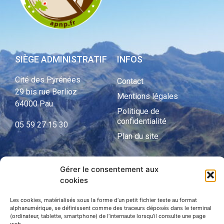
SIÈGE ADMINISTRATIF
INFOS
Cité des Pyrénées
Contact
29 bis rue Berlioz
Mentions légales
64000 Pau
Politique de
confidentialité
05 59 27 15 30
Plan du site
Gérer le consentement aux
APNP
cookies
APNP
Les cookies, matérialisés sous la forme d’un petit fichier texte au format
alphanumérique, se définissent comme des traceurs déposés dans le terminal
Parc national des Pyrénées
(ordinateur, tablette, smartphone) de l’internaute lorsqu’il consulte une page