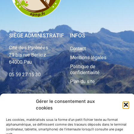
SIÈGE ADMINISTRATIF
INFOS
Cité des Pyrénées
Contact
29 bis rue Berlioz
Mentions légales
64000 Pau
Politique de
confidentialité
05 59 27 15 30
Plan du site
Gérer le consentement aux
APNP
cookies
APNP
Les cookies, matérialisés sous la forme d’un petit fichier texte au format
alphanumérique, se définissent comme des traceurs déposés dans le terminal
Parc national des Pyrénées
(ordinateur, tablette, smartphone) de l’internaute lorsqu’il consulte une page