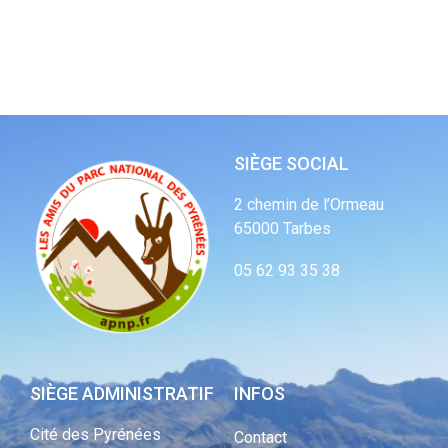
SIÈGE SOCIAL
2 chemin de l’Ormeau
65000 Tarbes
05 62 93 35 38
SIÈGE ADMINISTRATIF
INFOS
Cité des Pyrénées
Contact