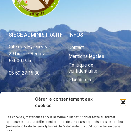
SIÈGE ADMINISTRATIF
INFOS
Cité des Pyrénées
Contact
29 bis rue Berlioz
Mentions légales
64000 Pau
Politique de
confidentialité
05 59 27 15 30
Plan du site
Gérer le consentement aux
APNP
cookies
APNP
Les cookies, matérialisés sous la forme d’un petit fichier texte au format
alphanumérique, se définissent comme des traceurs déposés dans le terminal
Parc national des Pyrénées
(ordinateur, tablette, smartphone) de l’internaute lorsqu’il consulte une page