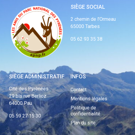
SIÈGE SOCIAL
2 chemin de l’Ormeau
65000 Tarbes
05 62 93 35 38
SIÈGE ADMINISTRATIF
INFOS
Cité des Pyrénées
Contact
29 bis rue Berlioz
Mentions légales
64000 Pau
Politique de
confidentialité
05 59 27 15 30
Plan du site