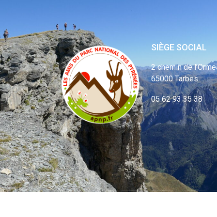
SIÈGE SOCIAL
2 chemin de l’Orme
65000 Tarbes
05 62 93 35 38
© APNP Copyrig