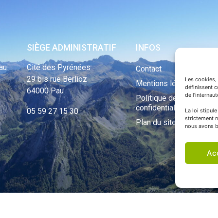
SIÈGE ADMINISTRATIF
INFOS
au
Cité des Pyrénées
Contact
29 bis rue Berlioz
Les cookies, 
Mentions légales
définissent 
64000 Pau
de l’internau
Politique de
confidentialité
05 59 27 15 30
La loi stipul
strictement n
Plan du site
nous avons b
Ac
ht Tous droits réservés © 1970 - 2023 | Une réalisation Happiness -
Agence de