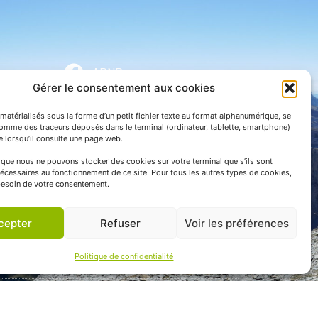
APNP
Gérer le consentement aux cookies
APNP
matérialisés sous la forme d’un petit fichier texte au format alphanumérique, se
Parc national des Pyrénées
comme des traceurs déposés dans le terminal (ordinateur, tablette, smartphone)
te lorsqu’il consulte une page web.
e que nous ne pouvons stocker des cookies sur votre terminal que s’ils sont
écessaires au fonctionnement de ce site. Pour tous les autres types de cookies,
esoin de votre consentement.
cepter
Refuser
Voir les préférences
Politique de confidentialité
 communication