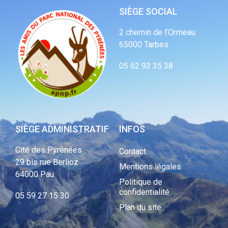
SIÈGE SOCIAL
2 chemin de l’Ormeau
65000 Tarbes
05 62 93 35 38
SIÈGE ADMINISTRATIF
INFOS
Cité des Pyrénées
Contact
29 bis rue Berlioz
Mentions légales
64000 Pau
Politique de
confidentialité
05 59 27 15 30
Plan du site