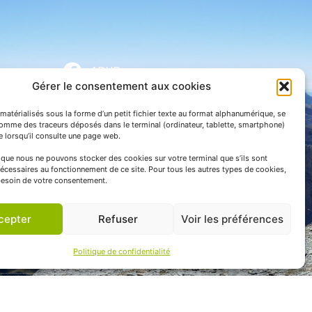
APNP
Gérer le consentement aux cookies
APNP
matérialisés sous la forme d’un petit fichier texte au format alphanumérique, se
Parc national des Pyrénées
comme des traceurs déposés dans le terminal (ordinateur, tablette, smartphone)
te lorsqu’il consulte une page web.
e que nous ne pouvons stocker des cookies sur votre terminal que s’ils sont
écessaires au fonctionnement de ce site. Pour tous les autres types de cookies,
esoin de votre consentement.
cepter
Refuser
Voir les préférences
Politique de confidentialité
 communication