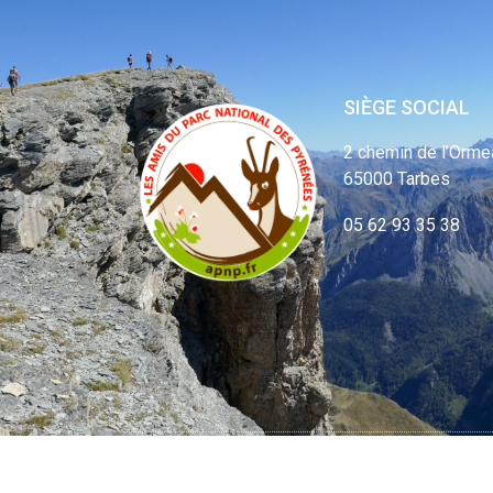
SIÈGE SOCIAL
2 chemin de l’Orme
65000 Tarbes
05 62 93 35 38
© APNP Copyrig