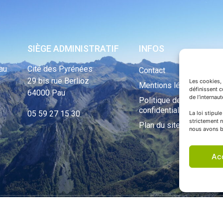
SIÈGE ADMINISTRATIF
INFOS
au
Cité des Pyrénées
Contact
29 bis rue Berlioz
Les cookies, 
Mentions légales
définissent 
64000 Pau
de l’internau
Politique de
confidentialité
05 59 27 15 30
La loi stipul
strictement n
Plan du site
nous avons b
Ac
ht Tous droits réservés © 1970 - 2023 | Une réalisation Happiness -
Agence de