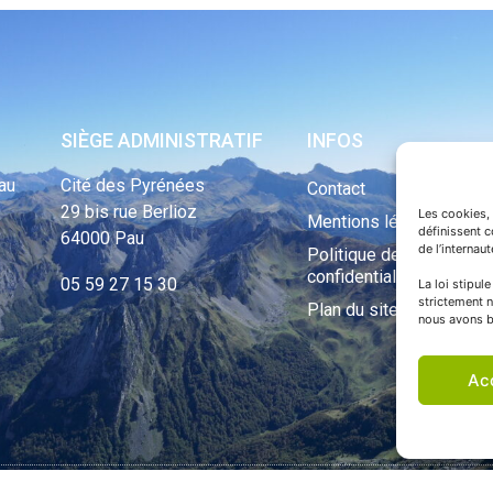
SIÈGE ADMINISTRATIF
INFOS
au
Cité des Pyrénées
Contact
29 bis rue Berlioz
Les cookies, 
Mentions légales
définissent 
64000 Pau
de l’internau
Politique de
confidentialité
05 59 27 15 30
La loi stipul
strictement n
Plan du site
nous avons b
Ac