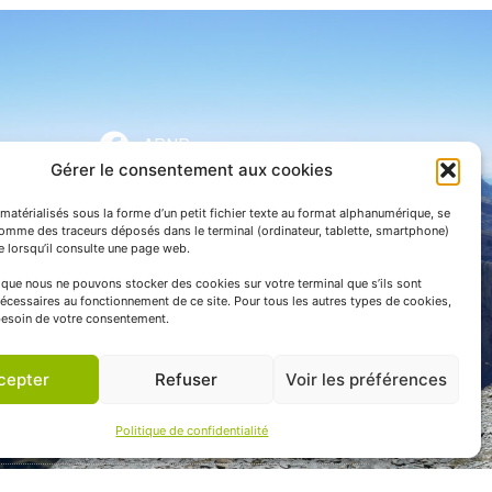
APNP
Gérer le consentement aux cookies
APNP
matérialisés sous la forme d’un petit fichier texte au format alphanumérique, se
Parc national des Pyrénées
comme des traceurs déposés dans le terminal (ordinateur, tablette, smartphone)
te lorsqu’il consulte une page web.
e que nous ne pouvons stocker des cookies sur votre terminal que s’ils sont
écessaires au fonctionnement de ce site. Pour tous les autres types de cookies,
esoin de votre consentement.
cepter
Refuser
Voir les préférences
Politique de confidentialité