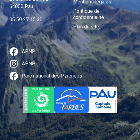
Mentions légales
64000 Pau
Politique de
confidentialité
05 59 27 15 30
Plan du site
APNP
APNP
Parc national des Pyrénées