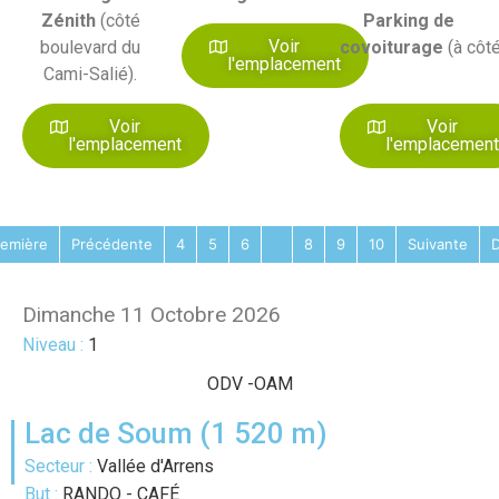
Zénith
(côté
Parking de
Voir
boulevard du
covoiturage
(à côté
l'emplacement
Cami-Salié).
Voir
Voir
l'emplacement
l'emplacemen
remière
Précédente
4
5
6
7
8
9
10
Suivante
D
Dimanche 11 Octobre 2026
Niveau :
1
ODV
-
OAM
Lac de Soum (1 520 m)
Secteur :
Vallée d'Arrens
But :
RANDO - CAFÉ