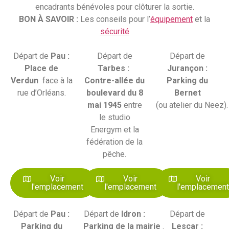
encadrants bénévoles pour clôturer la sortie.
BON À SAVOIR :
Les conseils pour l’
équipement
et la
sécurité
Départ de
Pau :
Départ de
Départ de
Place de
Tarbes :
Jurançon :
Verdun
face à la
Contre-allée du
Parking du
rue d’Orléans.
boulevard du 8
Bernet
mai 1945
entre
(ou atelier du Neez).
le studio
Energym et la
fédération de la
pêche.
Voir
Voir
Voir
l'emplacement
l'emplacement
l'emplacemen
Départ de
Pau :
Départ de
Idron :
Départ de
Parking du
Parking de la mairie
.
Lescar :