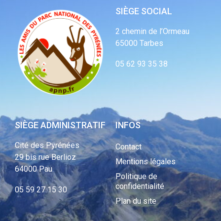
SIÈGE SOCIAL
2 chemin de l’Ormeau
65000 Tarbes
05 62 93 35 38
SIÈGE ADMINISTRATIF
INFOS
Cité des Pyrénées
Contact
29 bis rue Berlioz
Mentions légales
64000 Pau
Politique de
confidentialité
05 59 27 15 30
Plan du site