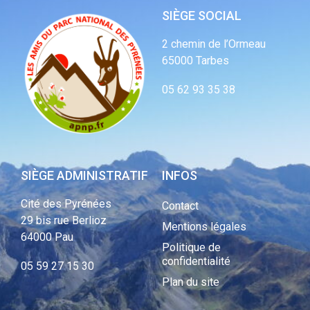
SIÈGE SOCIAL
2 chemin de l’Ormeau
65000 Tarbes
05 62 93 35 38
SIÈGE ADMINISTRATIF
INFOS
Cité des Pyrénées
Contact
29 bis rue Berlioz
Mentions légales
64000 Pau
Politique de
confidentialité
05 59 27 15 30
Plan du site