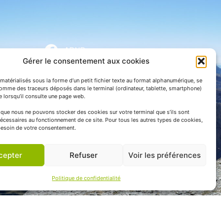
APNP
Gérer le consentement aux cookies
APNP
matérialisés sous la forme d’un petit fichier texte au format alphanumérique, se
Parc national des Pyrénées
comme des traceurs déposés dans le terminal (ordinateur, tablette, smartphone)
te lorsqu’il consulte une page web.
e que nous ne pouvons stocker des cookies sur votre terminal que s’ils sont
écessaires au fonctionnement de ce site. Pour tous les autres types de cookies,
esoin de votre consentement.
cepter
Refuser
Voir les préférences
Politique de confidentialité
 communication