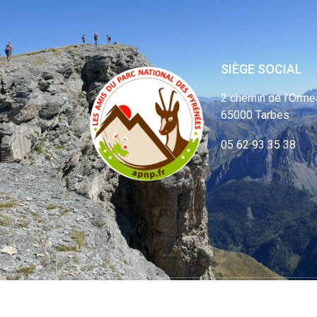
SIÈGE SOCIAL
2 chemin de l’Orme
65000 Tarbes
05 62 93 35 38
© APNP Copyrig