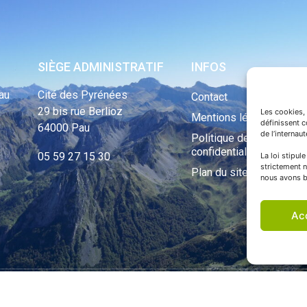
SIÈGE ADMINISTRATIF
INFOS
au
Cité des Pyrénées
Contact
29 bis rue Berlioz
Les cookies, 
Mentions légales
définissent 
64000 Pau
de l’internau
Politique de
confidentialité
05 59 27 15 30
La loi stipul
strictement n
Plan du site
nous avons b
Ac
ht Tous droits réservés © 1970 - 2023 | Une réalisation Happiness -
Agence de