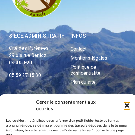
SIÈGE ADMINISTRATIF
INFOS
Cité des Pyrénées
Contact
29 bis rue Berlioz
Mentions légales
64000 Pau
Politique de
confidentialité
05 59 27 15 30
Plan du site
Gérer le consentement aux
APNP
cookies
APNP
Les cookies, matérialisés sous la forme d’un petit fichier texte au format
alphanumérique, se définissent comme des traceurs déposés dans le terminal
Parc national des Pyrénées
(ordinateur, tablette, smartphone) de l’internaute lorsqu’il consulte une page