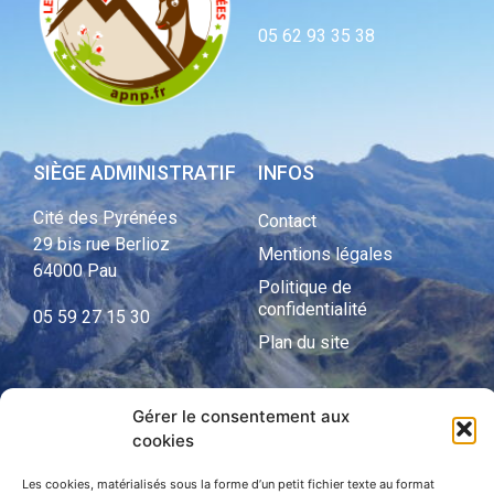
05 62 93 35 38
SIÈGE ADMINISTRATIF
INFOS
Cité des Pyrénées
Contact
29 bis rue Berlioz
Mentions légales
64000 Pau
Politique de
confidentialité
05 59 27 15 30
Plan du site
Gérer le consentement aux
APNP
cookies
APNP
Les cookies, matérialisés sous la forme d’un petit fichier texte au format