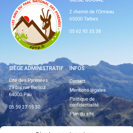
2 chemin de l’Ormeau
65000 Tarbes
05 62 93 35 38
SIÈGE ADMINISTRATIF
INFOS
Cité des Pyrénées
Contact
29 bis rue Berlioz
Mentions légales
64000 Pau
Politique de
confidentialité
05 59 27 15 30
Plan du site