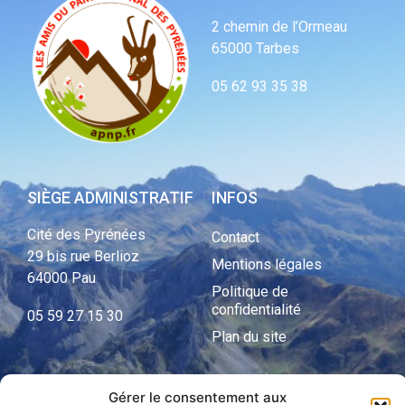
2 chemin de l’Ormeau
65000 Tarbes
05 62 93 35 38
SIÈGE ADMINISTRATIF
INFOS
Cité des Pyrénées
Contact
29 bis rue Berlioz
Mentions légales
64000 Pau
Politique de
confidentialité
05 59 27 15 30
Plan du site
Gérer le consentement aux