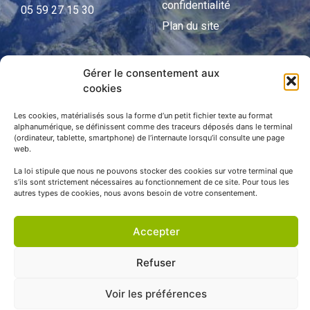
confidentialité
05 59 27 15 30
Plan du site
Gérer le consentement aux
APNP
cookies
APNP
Les cookies, matérialisés sous la forme d’un petit fichier texte au format
alphanumérique, se définissent comme des traceurs déposés dans le terminal
Parc national des Pyrénées
(ordinateur, tablette, smartphone) de l’internaute lorsqu’il consulte une page
web.
La loi stipule que nous ne pouvons stocker des cookies sur votre terminal que
s’ils sont strictement nécessaires au fonctionnement de ce site. Pour tous les
autres types de cookies, nous avons besoin de votre consentement.
Accepter
Refuser
© APNP Copyright Tous droits réservés © 1970 - 2023 | Une
Voir les préférences
réalisation Happiness -
Agence de communication