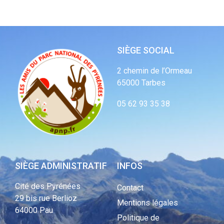
SIÈGE SOCIAL
2 chemin de l’Ormeau
65000 Tarbes
05 62 93 35 38
SIÈGE ADMINISTRATIF
INFOS
Cité des Pyrénées
Contact
29 bis rue Berlioz
Mentions légales
64000 Pau
Politique de