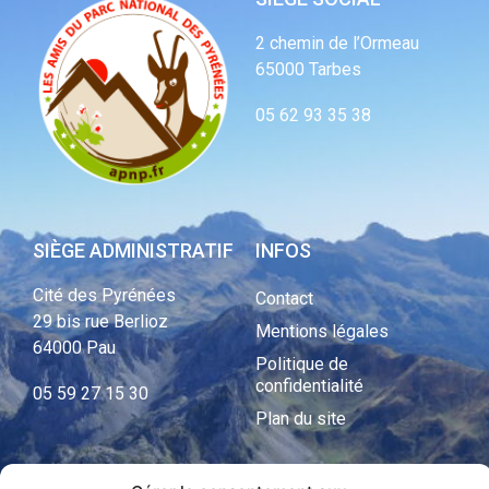
2 chemin de l’Ormeau
65000 Tarbes
05 62 93 35 38
SIÈGE ADMINISTRATIF
INFOS
Cité des Pyrénées
Contact
29 bis rue Berlioz
Mentions légales
64000 Pau
Politique de
confidentialité
05 59 27 15 30
Plan du site