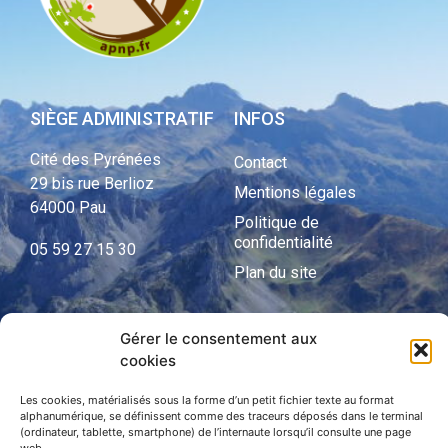
SIÈGE ADMINISTRATIF
INFOS
Cité des Pyrénées
Contact
29 bis rue Berlioz
Mentions légales
64000 Pau
Politique de
confidentialité
05 59 27 15 30
Plan du site
Gérer le consentement aux
APNP
cookies
APNP
Les cookies, matérialisés sous la forme d’un petit fichier texte au format
alphanumérique, se définissent comme des traceurs déposés dans le terminal
Parc national des Pyrénées
(ordinateur, tablette, smartphone) de l’internaute lorsqu’il consulte une page