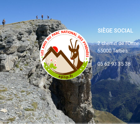
SIÈGE SOCIAL
2 chemin de l’Orme
65000 Tarbes
05 62 93 35 38
© APNP Copyrig