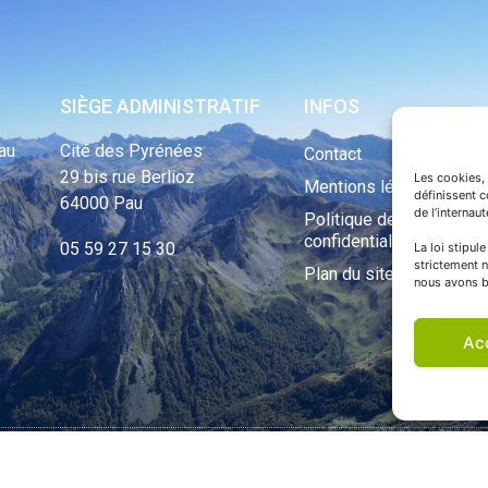
SIÈGE ADMINISTRATIF
INFOS
au
Cité des Pyrénées
Contact
29 bis rue Berlioz
Les cookies, 
Mentions légales
définissent 
64000 Pau
de l’internau
Politique de
confidentialité
05 59 27 15 30
La loi stipul
strictement n
Plan du site
nous avons b
Ac
ht Tous droits réservés © 1970 - 2023 | Une réalisation Happiness -
Agence de