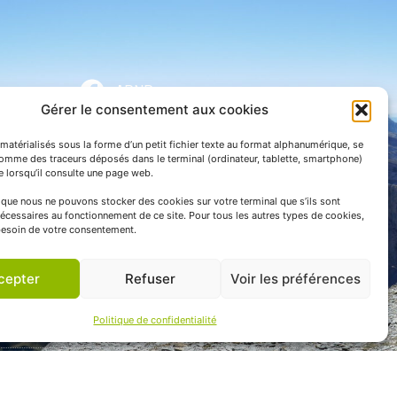
APNP
Gérer le consentement aux cookies
APNP
matérialisés sous la forme d’un petit fichier texte au format alphanumérique, se
Parc national des Pyrénées
comme des traceurs déposés dans le terminal (ordinateur, tablette, smartphone)
te lorsqu’il consulte une page web.
e que nous ne pouvons stocker des cookies sur votre terminal que s’ils sont
écessaires au fonctionnement de ce site. Pour tous les autres types de cookies,
esoin de votre consentement.
cepter
Refuser
Voir les préférences
Politique de confidentialité
 communication