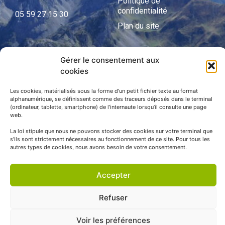
Politique de
confidentialité
05 59 27 15 30
Plan du site
Gérer le consentement aux
APNP
cookies
APNP
Les cookies, matérialisés sous la forme d’un petit fichier texte au format
alphanumérique, se définissent comme des traceurs déposés dans le terminal
Parc national des Pyrénées
(ordinateur, tablette, smartphone) de l’internaute lorsqu’il consulte une page
web.
La loi stipule que nous ne pouvons stocker des cookies sur votre terminal que
s’ils sont strictement nécessaires au fonctionnement de ce site. Pour tous les
autres types de cookies, nous avons besoin de votre consentement.
Accepter
Refuser
© APNP Copyright Tous droits réservés © 1970 - 2023 | Une
Voir les préférences
réalisation Happiness -
Agence de communication