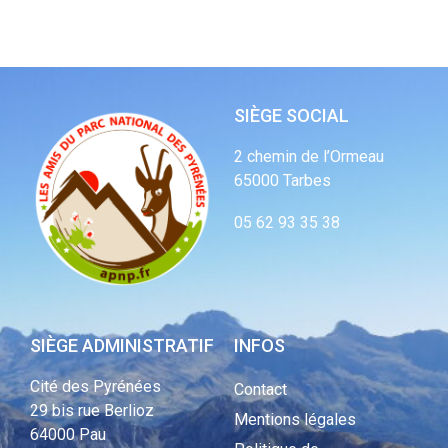
SIÈGE SOCIAL
2 chemin de l’Ormeau
65000 Tarbes
05 62 93 35 38
SIÈGE ADMINISTRATIF
INFOS
Cité des Pyrénées
Contact
29 bis rue Berlioz
Mentions légales
64000 Pau