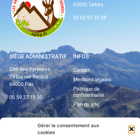
65000 Tarbes
05 62 93 35 38
SIÈGE ADMINISTRATIF
INFOS
Cité des Pyrénées
Contact
29 bis rue Berlioz
Mentions légales
64000 Pau
Politique de
confidentialité
05 59 27 15 30
Plan du site
Gérer le consentement aux
APNP
cookies