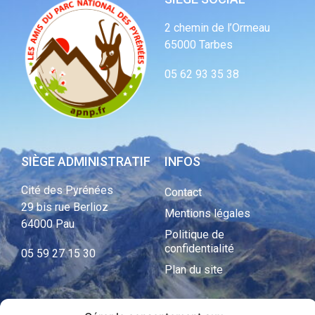
2 chemin de l’Ormeau
65000 Tarbes
05 62 93 35 38
SIÈGE ADMINISTRATIF
INFOS
Cité des Pyrénées
Contact
29 bis rue Berlioz
Mentions légales
64000 Pau
Politique de
confidentialité
05 59 27 15 30
Plan du site