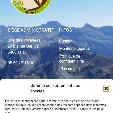
SIÈGE ADMINISTRATIF
INFOS
Cité des Pyrénées
Contact
29 bis rue Berlioz
Mentions légales
64000 Pau
Politique de
confidentialité
05 59 27 15 30
Plan du site
Gérer le consentement aux
APNP
cookies
APNP
Les cookies, matérialisés sous la forme d’un petit fichier texte au format
alphanumérique, se définissent comme des traceurs déposés dans le terminal
Parc national des Pyrénées
(ordinateur, tablette, smartphone) de l’internaute lorsqu’il consulte une page