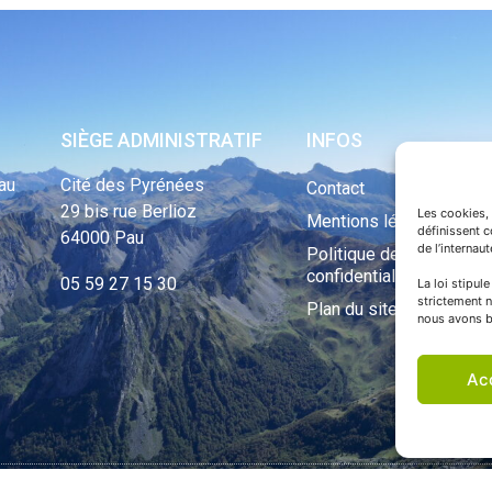
SIÈGE ADMINISTRATIF
INFOS
au
Cité des Pyrénées
Contact
29 bis rue Berlioz
Les cookies, 
Mentions légales
définissent 
64000 Pau
de l’internau
Politique de
confidentialité
05 59 27 15 30
La loi stipul
strictement n
Plan du site
nous avons b
Ac