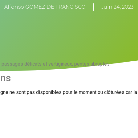
Alfonso GOMEZ DE FRANCISCO
Juin 24, 2023
passages délicats et vertigineux, pentes abruptes.
ons
igne ne sont pas disponibles pour le moment ou clôturées car l