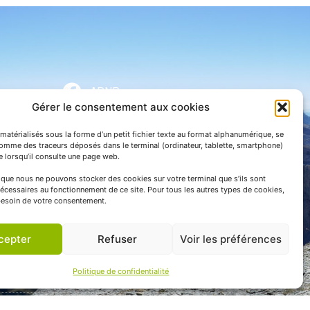
APNP
Gérer le consentement aux cookies
APNP
matérialisés sous la forme d’un petit fichier texte au format alphanumérique, se
Parc national des Pyrénées
comme des traceurs déposés dans le terminal (ordinateur, tablette, smartphone)
te lorsqu’il consulte une page web.
e que nous ne pouvons stocker des cookies sur votre terminal que s’ils sont
écessaires au fonctionnement de ce site. Pour tous les autres types de cookies,
esoin de votre consentement.
cepter
Refuser
Voir les préférences
Politique de confidentialité