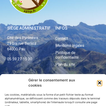
SIÈGE ADMINISTRATIF
INFOS
Cité des Pyrénées
Contact
29 bis rue Berlioz
Mentions légales
64000 Pau
Politique de
confidentialité
05 59 27 15 30
Plan du site
Gérer le consentement aux
APNP
cookies
APNP
Les cookies, matérialisés sous la forme d’un petit fichier texte au format
alphanumérique, se définissent comme des traceurs déposés dans le terminal
Parc national des Pyrénées
(ordinateur, tablette, smartphone) de l’internaute lorsqu’il consulte une page