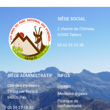
SIÈGE SOCIAL
2 chemin de l’Ormeau
65000 Tarbes
05 62 93 35 38
SIÈGE ADMINISTRATIF
INFOS
Cité des Pyrénées
Contact
29 bis rue Berlioz
Mentions légales
64000 Pau
Politique de
confidentialité
05 59 27 15 30