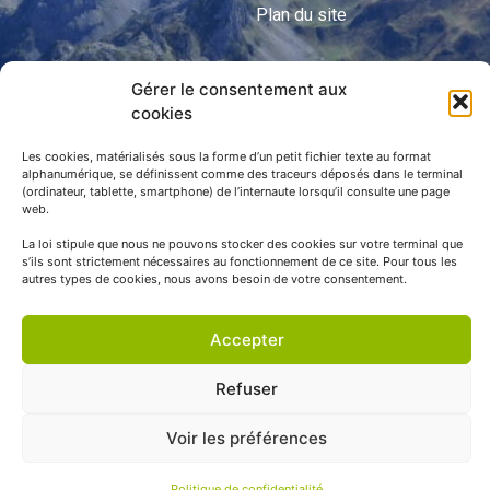
Plan du site
Gérer le consentement aux
APNP
cookies
APNP
Les cookies, matérialisés sous la forme d’un petit fichier texte au format
alphanumérique, se définissent comme des traceurs déposés dans le terminal
Parc national des Pyrénées
(ordinateur, tablette, smartphone) de l’internaute lorsqu’il consulte une page
web.
La loi stipule que nous ne pouvons stocker des cookies sur votre terminal que
s’ils sont strictement nécessaires au fonctionnement de ce site. Pour tous les
autres types de cookies, nous avons besoin de votre consentement.
Accepter
Refuser
© APNP Copyright Tous droits réservés © 1970 - 2023 | Une
Voir les préférences
réalisation Happiness -
Agence de communication
Politique de confidentialité