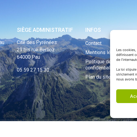
SIÈGE ADMINISTRATIF
INFOS
au
Cité des Pyrénées
Contact
29 bis rue Berlioz
Les cookies, 
Mentions légales
définissent 
64000 Pau
de l’internau
Politique de
confidentialité
05 59 27 15 30
La loi stipul
strictement n
Plan du site
nous avons b
Ac
ht Tous droits réservés © 1970 - 2023 | Une réalisation Happiness -
Agence de