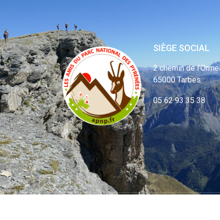
SIÈGE SOCIAL
2 chemin de l’Orme
65000 Tarbes
05 62 93 35 38
© APNP Copyrig