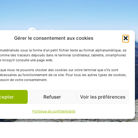
APNP
Gérer le consentement aux cookies
APNP
matérialisés sous la forme d’un petit fichier texte au format alphanumérique, se
Parc national des Pyrénées
comme des traceurs déposés dans le terminal (ordinateur, tablette, smartphone)
te lorsqu’il consulte une page web.
e que nous ne pouvons stocker des cookies sur votre terminal que s’ils sont
écessaires au fonctionnement de ce site. Pour tous les autres types de cookies,
esoin de votre consentement.
cepter
Refuser
Voir les préférences
Politique de confidentialité
 communication