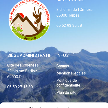
2 chemin de l’Ormeau
65000 Tarbes
05 62 93 35 38
SIÈGE ADMINISTRATIF
INFOS
Cité des Pyrénées
Contact
29 bis rue Berlioz
Mentions légales
64000 Pau
Politique de
confidentialité
05 59 27 15 30
Plan du site