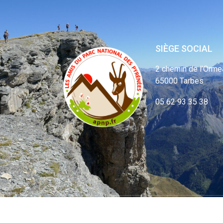
SIÈGE SOCIAL
2 chemin de l’Orme
65000 Tarbes
05 62 93 35 38
© APNP Copyrig