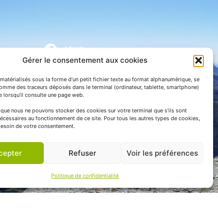
APNP
Gérer le consentement aux cookies
APNP
matérialisés sous la forme d’un petit fichier texte au format alphanumérique, se
Parc national des Pyrénées
comme des traceurs déposés dans le terminal (ordinateur, tablette, smartphone)
te lorsqu’il consulte une page web.
e que nous ne pouvons stocker des cookies sur votre terminal que s’ils sont
écessaires au fonctionnement de ce site. Pour tous les autres types de cookies,
esoin de votre consentement.
cepter
Refuser
Voir les préférences
Politique de confidentialité
 communication