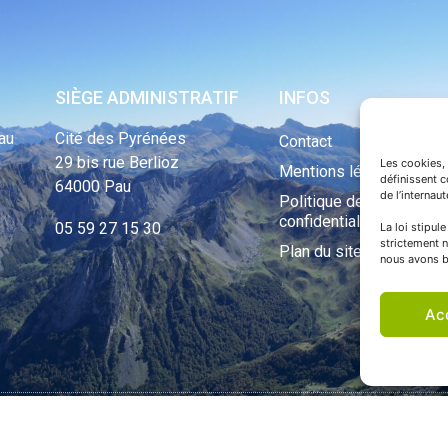
SIÈGE ADMINISTRATIF
INFOS
au
Cité des Pyrénées
Contact
29 bis rue Berlioz
Les cookies, 
Mentions légales
définissent 
64000 Pau
de l’internau
Politique de
confidentialité
05 59 27 15 30
La loi stipul
strictement n
Plan du site
nous avons b
Ac
ht Tous droits réservés © 1970 - 2023 | Une réalisation Happiness -
Agence de