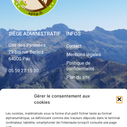
SIÈGE ADMINISTRATIF
INFOS
Cité des Pyrénées
Contact
29 bis rue Berlioz
Mentions légales
64000 Pau
Politique de
confidentialité
05 59 27 15 30
Plan du site
Gérer le consentement aux
APNP
cookies
APNP
Les cookies, matérialisés sous la forme d’un petit fichier texte au format
alphanumérique, se définissent comme des traceurs déposés dans le terminal
Parc national des Pyrénées
(ordinateur, tablette, smartphone) de l’internaute lorsqu’il consulte une page