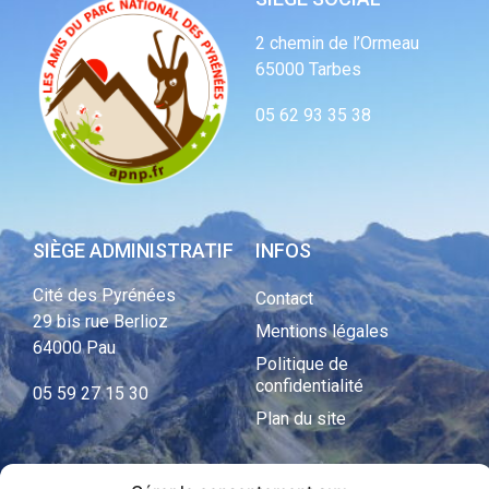
2 chemin de l’Ormeau
65000 Tarbes
05 62 93 35 38
SIÈGE ADMINISTRATIF
INFOS
Cité des Pyrénées
Contact
29 bis rue Berlioz
Mentions légales
64000 Pau
Politique de
confidentialité
05 59 27 15 30
Plan du site