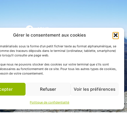
APNP
Gérer le consentement aux cookies
APNP
matérialisés sous la forme d’un petit fichier texte au format alphanumérique, se
Parc national des Pyrénées
comme des traceurs déposés dans le terminal (ordinateur, tablette, smartphone)
te lorsqu’il consulte une page web.
e que nous ne pouvons stocker des cookies sur votre terminal que s’ils sont
écessaires au fonctionnement de ce site. Pour tous les autres types de cookies,
esoin de votre consentement.
cepter
Refuser
Voir les préférences
Politique de confidentialité
 communication