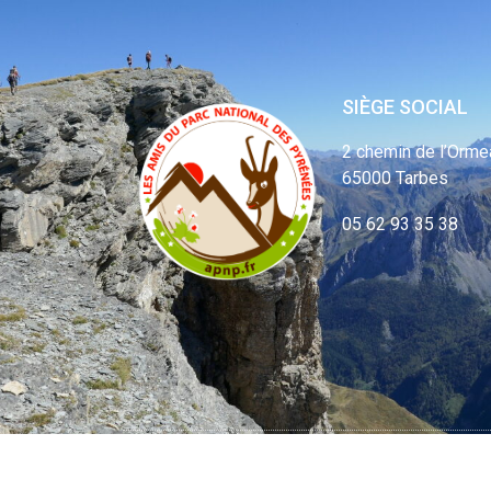
SIÈGE SOCIAL
2 chemin de l’Orme
65000 Tarbes
05 62 93 35 38
© APNP Copyrig