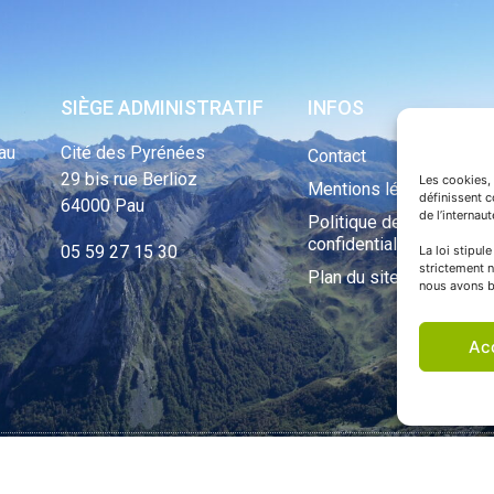
SIÈGE ADMINISTRATIF
INFOS
au
Cité des Pyrénées
Contact
29 bis rue Berlioz
Les cookies, 
Mentions légales
définissent 
64000 Pau
de l’internau
Politique de
confidentialité
05 59 27 15 30
La loi stipul
strictement n
Plan du site
nous avons b
Ac
ht Tous droits réservés © 1970 - 2023 | Une réalisation Happiness -
Agence de