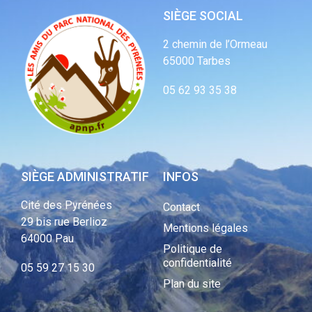
SIÈGE SOCIAL
2 chemin de l’Ormeau
65000 Tarbes
05 62 93 35 38
SIÈGE ADMINISTRATIF
INFOS
Cité des Pyrénées
Contact
29 bis rue Berlioz
Mentions légales
64000 Pau
Politique de
confidentialité
05 59 27 15 30
Plan du site