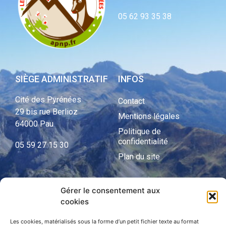
05 62 93 35 38
SIÈGE ADMINISTRATIF
INFOS
Cité des Pyrénées
Contact
29 bis rue Berlioz
Mentions légales
64000 Pau
Politique de
confidentialité
05 59 27 15 30
Plan du site
Gérer le consentement aux
APNP
cookies
APNP
Les cookies, matérialisés sous la forme d’un petit fichier texte au format