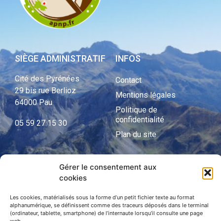
SIÈGE ADMINISTRATIF
INFOS
Cité des Pyrénées
Contact
29 bis rue Berlioz
Mentions légales
64000 Pau
Politique de
confidentialité
05 59 27 15 30
Plan du site
Gérer le consentement aux
APNP
cookies
APNP
Les cookies, matérialisés sous la forme d’un petit fichier texte au format
alphanumérique, se définissent comme des traceurs déposés dans le terminal
Parc national des Pyrénées
(ordinateur, tablette, smartphone) de l’internaute lorsqu’il consulte une page