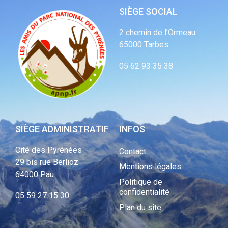
SIÈGE SOCIAL
2 chemin de l’Ormeau
65000 Tarbes
05 62 93 35 38
SIÈGE ADMINISTRATIF
INFOS
Cité des Pyrénées
Contact
29 bis rue Berlioz
Mentions légales
64000 Pau
Politique de
confidentialité
05 59 27 15 30
Plan du site