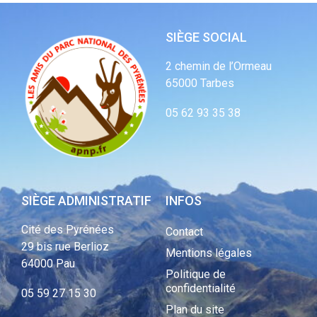
SIÈGE SOCIAL
2 chemin de l’Ormeau
65000 Tarbes
05 62 93 35 38
SIÈGE ADMINISTRATIF
INFOS
Cité des Pyrénées
Contact
29 bis rue Berlioz
Mentions légales
64000 Pau
Politique de
confidentialité
05 59 27 15 30
Plan du site