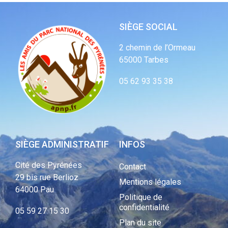
SIÈGE SOCIAL
2 chemin de l’Ormeau
65000 Tarbes
05 62 93 35 38
SIÈGE ADMINISTRATIF
INFOS
Cité des Pyrénées
Contact
29 bis rue Berlioz
Mentions légales
64000 Pau
Politique de
confidentialité
05 59 27 15 30
Plan du site